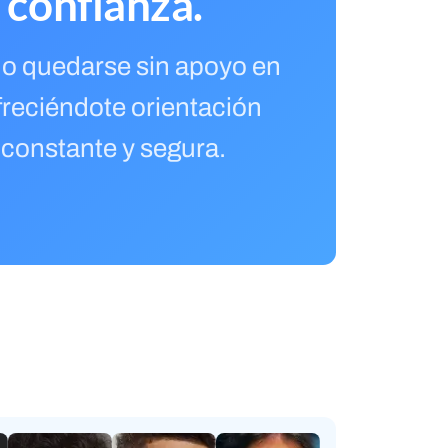
 confianza.
ino quedarse sin apoyo en
freciéndote orientación
 constante y segura.