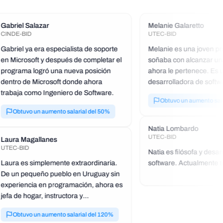
Gabriel Salazar
Melanie Galaretto
CINDE-BID
UTEC-BID
Gabriel ya era especialista de soporte
Melanie es una joven pr
en Microsoft y después de completar el
soñaba con alcanzar una
programa logró una nueva posición
ahora le pertenece. Es 
dentro de Microsoft donde ahora
desarrolladora de softwa
trabaja como Ingeniero de Software.
comprometida que traba
Obtuvo un aumento sala
empresa de software en 
Obtuvo un aumento salarial del 50%
Natia Lombardo
UTEC-BID
Laura Magallanes
UTEC-BID
Natia es filósofa y desar
Laura es simplemente extraordinaria.
software. Actualmente t
De un pequeño pueblo en Uruguay sin
Ingeniera QA en una gr
experiencia en programación, ahora es
internacional exitosa.
jefa de hogar, instructora y
coordinadora de programa.
Obtuvo un aumento salarial del 120%