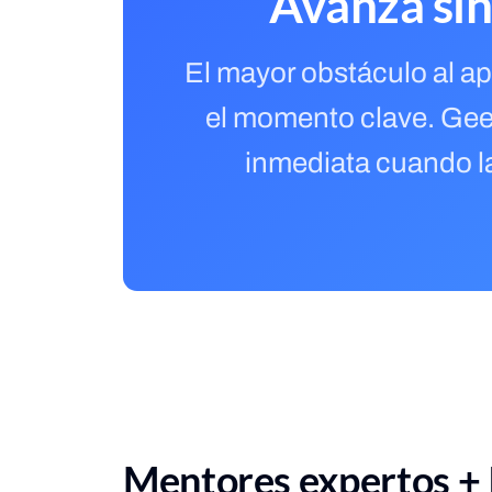
Avanza sin
El mayor obstáculo al ap
el momento clave. Geek
inmediata cuando la
Mentores expertos + 