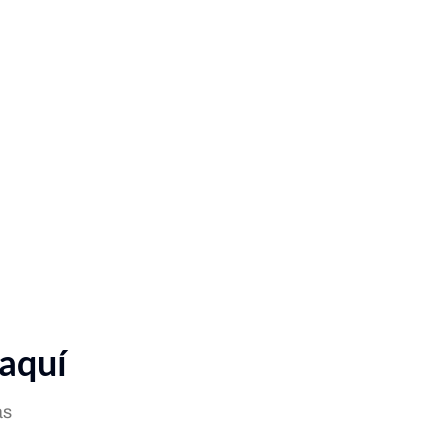
 aquí
as