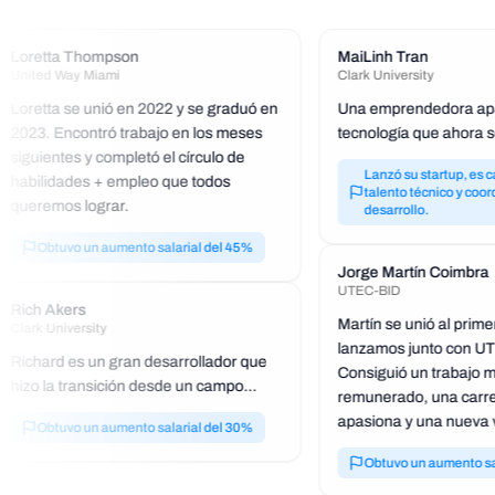
Loretta Thompson
MaiLinh Tran
United Way Miami
Clark University
Loretta se unió en 2022 y se graduó en
Una emprendedora apa
2023. Encontró trabajo en los meses
tecnología que ahora s
siguientes y completó el círculo de
lado del desarrollo de 
Lanzó su startup, es c
habilidades + empleo que todos
talento técnico y coor
queremos lograr.
desarrollo.
Obtuvo un aumento salarial del 45%
Jorge Martín Coimbra
UTEC-BID
Rich Akers
Martín se unió al prim
Clark University
lanzamos junto con UTE
Richard es un gran desarrollador que
Consiguió un trabajo m
hizo la transición desde un campo
remunerado, una carre
completamente diferente y ahora
apasiona y una nueva v
Obtuvo un aumento salarial del 30%
trabaja como desarrollador web en el
sector tecnológico.
Obtuvo un aumento sa