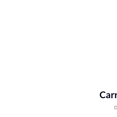
Carr
D