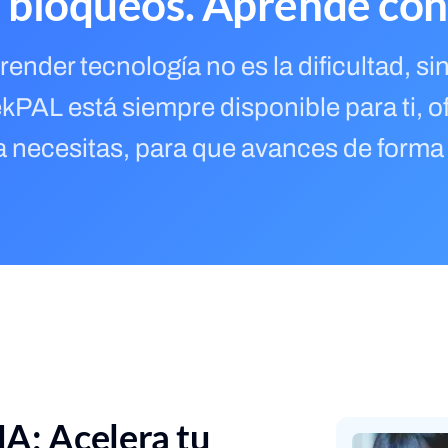
 bloqueos. Aprende con
render tecnología no es la dificultad, s
PAL está siempre disponible para ti, o
 necesitas, para que avances de forma
IA: Acelera tu