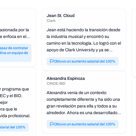
Jean St. Cloud
Clark
sionada por la
Jean está haciendo la transición desde
e enfoca en el
la industria musical y encontró su
su proyecto.
camino en la tecnología. Lo logró con el
apaz de contratar
apoyo de Clark University y ya se
dina un equipo de
desempeña como desarrollador y
Obtuvo un aumento salarial del 100%
mentor.
Alexandra Espinoza
CINDE-BID
er programa que
Alexandra venía de un contexto
C y el BID.
completamente diferente y ha sido una
ejor
gran revelación para ella y todos a su
ra que le
alrededor. Ahora es una desarrolladora
ida profesional.
de software exitosa y talentosa en
Obtuvo un aumento salarial del 100%
Costa Rica.
larial del 100%